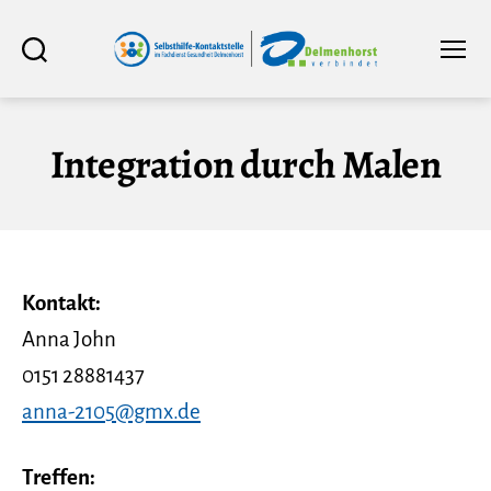
Selbsthilfe-
Suchen
Menü
Kontaktstelle
im
Fachdienst
Gesundheit
Delmenhorst
Integration durch Malen
Kontakt:
Anna John
0151 28881437
anna-2105@gmx.de
Treffen: