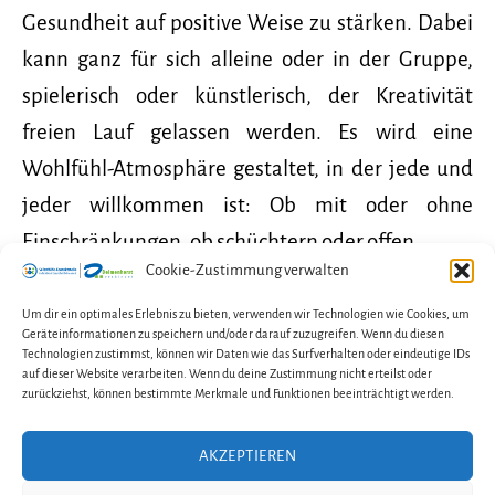
Gesundheit auf positive Weise zu stärken. Dabei
kann ganz für sich alleine oder in der Gruppe,
spielerisch oder künstlerisch, der Kreativität
freien Lauf gelassen werden. Es wird eine
Wohlfühl-Atmosphäre gestaltet, in der jede und
jeder willkommen ist: Ob mit oder ohne
Einschränkungen, ob schüchtern oder offen.
Cookie-Zustimmung verwalten
Melde dich gerne bei Anna, wenn du auch Lust auf
Um dir ein optimales Erlebnis zu bieten, verwenden wir Technologien wie Cookies, um
Geräteinformationen zu speichern und/oder darauf zuzugreifen. Wenn du diesen
Malen hast!
Technologien zustimmst, können wir Daten wie das Surfverhalten oder eindeutige IDs
auf dieser Website verarbeiten. Wenn du deine Zustimmung nicht erteilst oder
zurückziehst, können bestimmte Merkmale und Funktionen beeinträchtigt werden.
AKZEPTIEREN
Kontakt
Impressum
Datenschutzerklärung