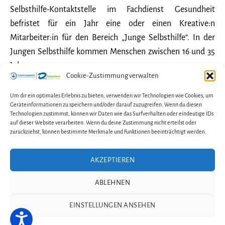
Selbsthilfe-Kontaktstelle im Fachdienst Gesundheit
befristet für ein Jahr eine oder einen Kreative:n
Mitarbeiter:in für den Bereich „Junge Selbsthilfe“. In der
Jungen Selbsthilfe kommen Menschen zwischen 16 und 35
Jahren zusammen, um…
Cookie-Zustimmung verwalten
Wir
Weiterlesen
Um dir ein optimales Erlebnis zu bieten, verwenden wir Technologien wie Cookies, um
suchen
Geräteinformationen zu speichern und/oder darauf zuzugreifen. Wenn du diesen
2. Juli 2025
In
Allgemein
Technologien zustimmst, können wir Daten wie das Surfverhalten oder eindeutige IDs
Verstärkung!
auf dieser Website verarbeiten. Wenn du deine Zustimmung nicht erteilst oder
Freie
zurückziehst, können bestimmte Merkmale und Funktionen beeinträchtigt werden.
Stelle
in
AKZEPTIEREN
Kontakt
Impressum
der
Datenschutzerklärung
ABLEHNEN
Cookie-Richtlinie (EU)
Jungen
Selbsthilfe
EINSTELLUNGEN ANSEHEN
© 2026
Selbsthilfe-Kontaktstelle im Fachdienst Gesundheit
Delmenhorst