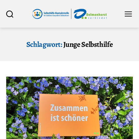
Selbsthilfe-
Suchen
Menü
Kontaktstelle
im
Fachdienst
Gesundheit
Delmenhorst
Schlagwort:
Junge Selbsthilfe