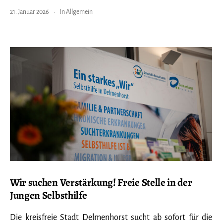
suchen
21. Januar 2026
In
Allgemein
dich
für
die
Junge
Selbsthilfe!
Wir suchen Verstärkung! Freie Stelle in der
Jungen Selbsthilfe
Die kreisfreie Stadt Delmenhorst sucht ab sofort für die