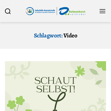
Selbsthilfe-
Suchen
Menü
Kontaktstelle
im
Fachdienst
Gesundheit
Delmenhorst
Schlagwort:
Video