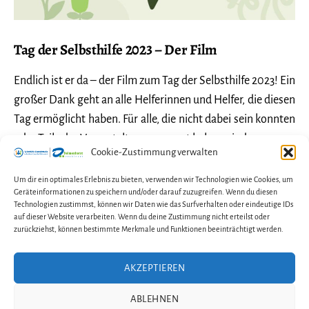
Tag der Selbsthilfe 2023 – Der Film
Endlich ist er da – der Film zum Tag der Selbsthilfe 2023! Ein
großer Dank geht an alle Helferinnen und Helfer, die diesen
Tag ermöglicht haben. Für alle, die nicht dabei sein konnten
oder Teile der Veranstaltung verpasst haben, sind…
Cookie-Zustimmung verwalten
Tag
Weiterlesen
Um dir ein optimales Erlebnis zu bieten, verwenden wir Technologien wie Cookies, um
der
Geräteinformationen zu speichern und/oder darauf zuzugreifen. Wenn du diesen
26. März 2024
In
Allgemein
,
Veranstaltungen
Technologien zustimmst, können wir Daten wie das Surfverhalten oder eindeutige IDs
Selbsthilfe
auf dieser Website verarbeiten. Wenn du deine Zustimmung nicht erteilst oder
2023
zurückziehst, können bestimmte Merkmale und Funktionen beeinträchtigt werden.
–
Der
AKZEPTIEREN
Kontakt
Impressum
Film
Datenschutzerklärung
ABLEHNEN
Cookie-Richtlinie (EU)