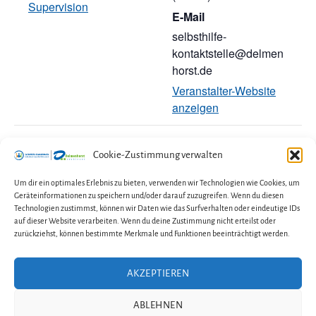
Supervision
E-Mail
selbsthilfe-
kontaktstelle@delmen
horst.de
Veranstalter-Website
anzeigen
Beratung mit der Selbsthilfegruppe
Kreativworkshop
Cookie-Zustimmung verwalten
November
„Elterntreff Autismus Delmenhorst“
Um dir ein optimales Erlebnis zu bieten, verwenden wir Technologien wie Cookies, um
Geräteinformationen zu speichern und/oder darauf zuzugreifen. Wenn du diesen
Technologien zustimmst, können wir Daten wie das Surfverhalten oder eindeutige IDs
auf dieser Website verarbeiten. Wenn du deine Zustimmung nicht erteilst oder
zurückziehst, können bestimmte Merkmale und Funktionen beeinträchtigt werden.
AKZEPTIEREN
Kontakt
Impressum
Datenschutzerklärung
ABLEHNEN
Cookie-Richtlinie (EU)