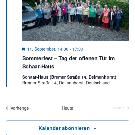
s
t
e
n
t
a
.
l
a
t
l
u
t
H
11. September, 14:00
-
17:00
n
e
u
Sommerfest – Tag der offenen Tür im
r
g
Schaar-Haus
v
n
A
o
Schaar-Haus (Bremer Straße 14, Delmenhorst)
r
g
n
Bremer Straße 14, Delmenhorst, Deutschland
g
e
e
s
h
o
i
n
b
Veranstaltungen
Vorherige
Heute
Nächste
c
e
Veranstalt
S
n
h
u
Kalender abonnieren
t