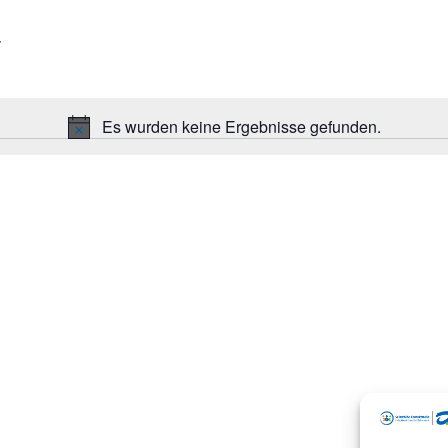
Es wurden keine Ergebnisse gefunden.
H
i
n
w
e
i
s