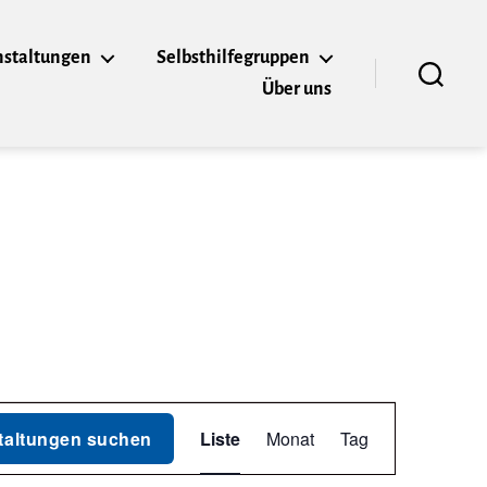
nstaltungen
Selbsthilfegruppen
Über uns
Suchen
V
taltungen suchen
Liste
Monat
Tag
e