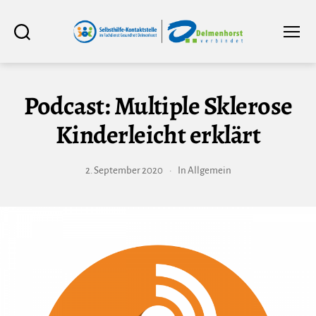
Selbsthilfe-
Suchen
Menü
Kontaktstelle
im
Fachdienst
Gesundheit
Delmenhorst
Podcast: Multiple Sklerose
Kinderleicht erklärt
2. September 2020
In
Allgemein