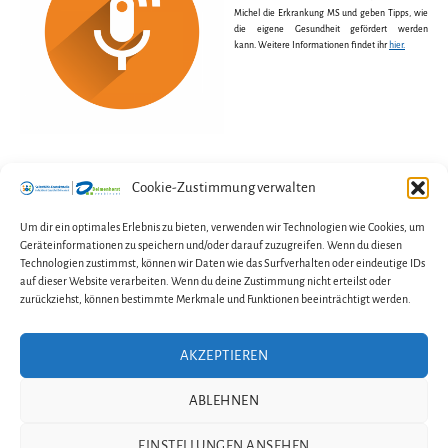
Michel die Erkrankung MS und geben Tipps, wie
die eigene Gesundheit gefördert werden
kann. Weitere Informationen findet ihr
hier.
Cookie-Zustimmung verwalten
←
Selbsthilfegruppe Fibromyalgie
Um dir ein optimales Erlebnis zu bieten, verwenden wir Technologien wie Cookies, um
Geräteinformationen zu speichern und/oder darauf zuzugreifen. Wenn du diesen
→
Erfolgreiche Neugründungen
Technologien zustimmst, können wir Daten wie das Surfverhalten oder eindeutige IDs
auf dieser Website verarbeiten. Wenn du deine Zustimmung nicht erteilst oder
zurückziehst, können bestimmte Merkmale und Funktionen beeinträchtigt werden.
AKZEPTIEREN
Kontakt
Impressum
Datenschutzerklärung
ABLEHNEN
Cookie-Richtlinie (EU)
EINSTELLUNGEN ANSEHEN