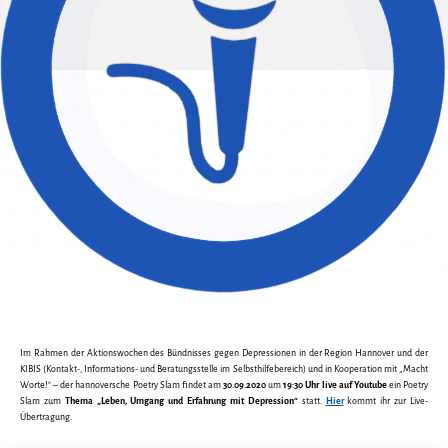
Im Rahmen der Aktionswochen des Bündnisses gegen Depressionen in der Region Hannover und der
KIBIS (Kontakt-, Informations- und Beratungsstelle im Selbsthilfebereich) und in Kooperation mit „Macht
Worte!“ – der hannoversche Poetry Slam findet am
30.09.2020
um
19:30 Uhr live auf Youtube
ein Poetry
Slam zum
Thema „Leben, Umgang und Erfahrung mit Depression“
statt.
Hier
kommt ihr zur Live-
Übertragung.