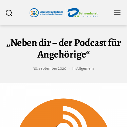
Selbsthilfe-
Suchen
Menü
Kontaktstelle
im
Fachdienst
Gesundheit
Delmenhorst
„Neben dir – der Podcast für
Angehörige“
30. September 2020
In
Allgemein