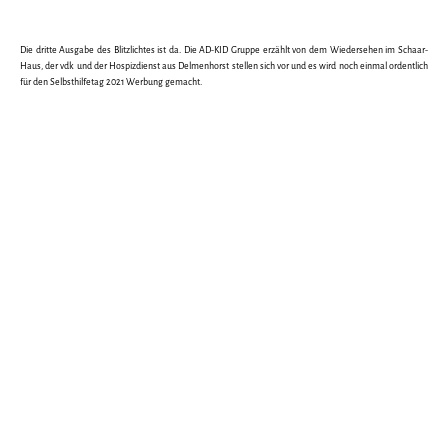
Die dritte Ausgabe des Blitzlichtes ist da. Die AD-KID Gruppe erzählt von dem Wiedersehen im Schaar-
Haus, der vdk und der Hospizdienst aus Delmenhorst stellen sich vor und es wird noch einmal ordentlich
für den Selbsthilfetag 2021 Werbung gemacht.