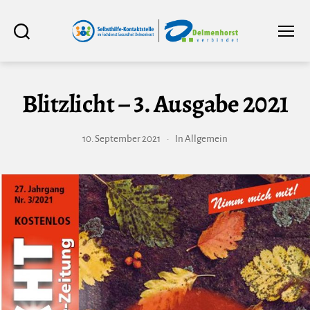
Selbsthilfe-
Suchen
Menü
Kontaktstelle
im
Fachdienst
Gesundheit
Delmenhorst
Blitzlicht – 3. Ausgabe 2021
10. September 2021
In
Allgemein