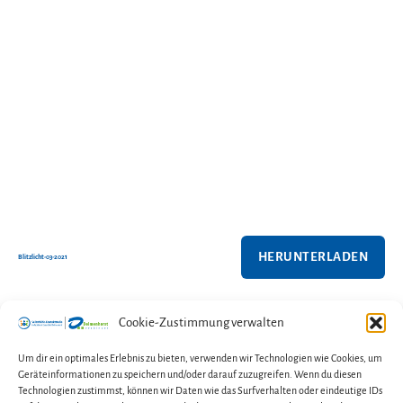
HERUNTERLADEN
Blitzlicht-03-2021
Cookie-Zustimmung verwalten
←
Selbsthilfetag 25.09.2021
Um dir ein optimales Erlebnis zu bieten, verwenden wir Technologien wie Cookies, um
Geräteinformationen zu speichern und/oder darauf zuzugreifen. Wenn du diesen
→
Selbsthilfetag 2021
Technologien zustimmst, können wir Daten wie das Surfverhalten oder eindeutige IDs