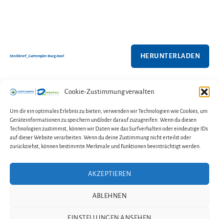
HERUNTERLADEN
Steckbrief_Guttempler-Burg-Insel
Cookie-Zustimmung verwalten
←
Türchen Nr. 11
Um dir ein optimales Erlebnis zu bieten, verwenden wir Technologien wie Cookies, um
Geräteinformationen zu speichern und/oder darauf zuzugreifen. Wenn du diesen
→
Türchen Nr. 13
Technologien zustimmst, können wir Daten wie das Surfverhalten oder eindeutige IDs
auf dieser Website verarbeiten. Wenn du deine Zustimmung nicht erteilst oder
zurückziehst, können bestimmte Merkmale und Funktionen beeinträchtigt werden.
AKZEPTIEREN
Kontakt
Impressum
Datenschutzerklärung
ABLEHNEN
Cookie-Richtlinie (EU)
EINSTELLUNGEN ANSEHEN