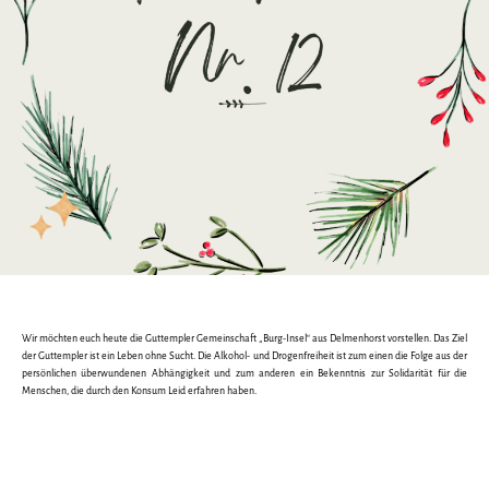
Wir möchten euch heute die Guttempler Gemeinschaft „Burg-Insel“ aus Delmenhorst vorstellen. Das Ziel
der Guttempler ist ein Leben ohne Sucht. Die Alkohol- und Drogenfreiheit ist zum einen die Folge aus der
persönlichen überwundenen Abhängigkeit und zum anderen ein Bekenntnis zur Solidarität für die
Menschen, die durch den Konsum Leid erfahren haben.