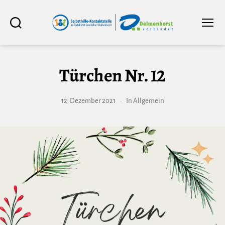
Selbsthilfe-
Suchen
Menü
Kontaktstelle
im
Fachdienst
Gesundheit
Delmenhorst
Türchen Nr. 12
12. Dezember 2021
In
Allgemein