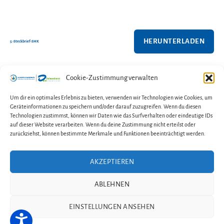
HERUNTERLADEN
5.-Steckbrief-SHK
Cookie-Zustimmung verwalten
←
Türchen Nr. 29
Um dir ein optimales Erlebnis zu bieten, verwenden wir Technologien wie Cookies, um
Geräteinformationen zu speichern und/oder darauf zuzugreifen. Wenn du diesen
→
Türchen Nr. 31
Technologien zustimmst, können wir Daten wie das Surfverhalten oder eindeutige IDs
auf dieser Website verarbeiten. Wenn du deine Zustimmung nicht erteilst oder
zurückziehst, können bestimmte Merkmale und Funktionen beeinträchtigt werden.
AKZEPTIEREN
Kontakt
Impressum
Datenschutzerklärung
ABLEHNEN
Cookie-Richtlinie (EU)
EINSTELLUNGEN ANSEHEN
© 2026
Selbsthilfe-Kontaktstelle im Fachdienst Gesundheit
Delmenhorst