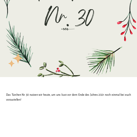
Das Türchen Nr. 30 nutzen wir heute, um uns kurz vor dem Ende des Jahres 2021 noch einmal bei euch
vorzustellen!