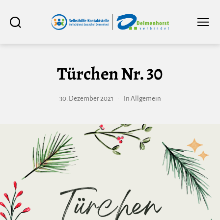
Selbsthilfe-
Suchen
Menü
Kontaktstelle
im
Fachdienst
Gesundheit
Delmenhorst
Türchen Nr. 30
30. Dezember 2021
In
Allgemein