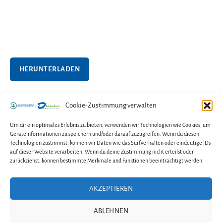
HERUNTERLADEN
Cookie-Zustimmung verwalten
←
Türchen Nr. 31
Um dir ein optimales Erlebnis zu bieten, verwenden wir Technologien wie Cookies, um
Geräteinformationen zu speichern und/oder darauf zuzugreifen. Wenn du diesen
→
Selbsthilfe MeetUp
Technologien zustimmst, können wir Daten wie das Surfverhalten oder eindeutige IDs
auf dieser Website verarbeiten. Wenn du deine Zustimmung nicht erteilst oder
zurückziehst, können bestimmte Merkmale und Funktionen beeinträchtigt werden.
AKZEPTIEREN
Kontakt
Impressum
Datenschutzerklärung
ABLEHNEN
Cookie-Richtlinie (EU)