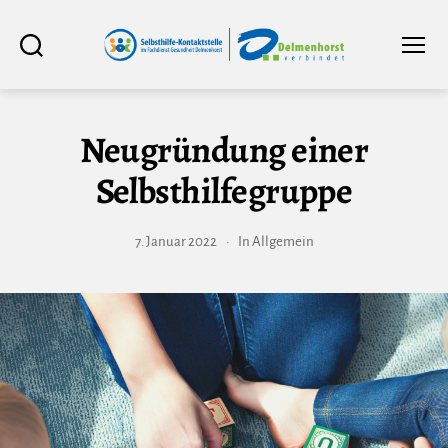
Selbsthilfe-
Suchen
Menü
Kontaktstelle
im
Fachdienst
Gesundheit
Delmenhorst
Neugründung einer
Selbsthilfegruppe
7. Januar 2022
In
Allgemein