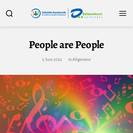
Selbsthilfe-
Suchen
Menü
Kontaktstelle
im
Fachdienst
Gesundheit
Delmenhorst
People are People
5. Juni 2022
In
Allgemein