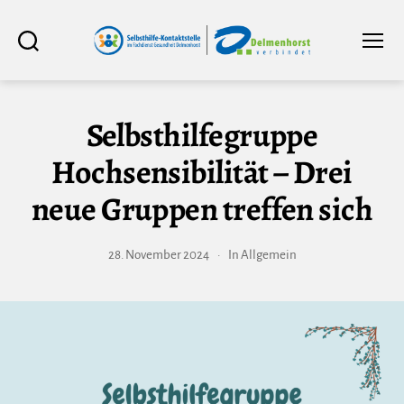
Selbsthilfe-
Suchen
Menü
Kontaktstelle
im
Fachdienst
Gesundheit
Delmenhorst
Selbsthilfegruppe
Hochsensibilität – Drei
neue Gruppen treffen sich
28. November 2024
In
Allgemein