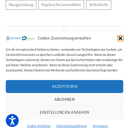
←
Stopp Gewalt gegen Frauen! – Aufklärung und
Cookie-Zustimmung verwalten
Beratungsangebote
Um dir ein optimales Erlebnis zu bieten, verwenden wir Technologien wie Cookies, um
→
Neugründung: Selbsthilfegruppe für Trauernde
Geräteinformationen zu speichern und/oder darauf zuzugreifen. Wenn du diesen
nach Suizid
Technologien zustimmst, können wir Daten wie das Surfverhalten oder eindeutige IDs
auf dieser Website verarbeiten. Wenn du deine Zustimmung nicht erteilst oder
zurückziehst, können bestimmte Merkmale und Funktionen beeinträchtigt werden.
AKZEPTIEREN
Kontakt
Impressum
Datenschutzerklärung
ABLEHNEN
Cookie-Richtlinie (EU)
EINSTELLUNGEN ANSEHEN
© 2026
Selbsthilfe-Kontaktstelle im Fachdienst Gesundheit
Delmenhorst
Cookie-Richtlinie
Datenschutzerklärung
Impressum