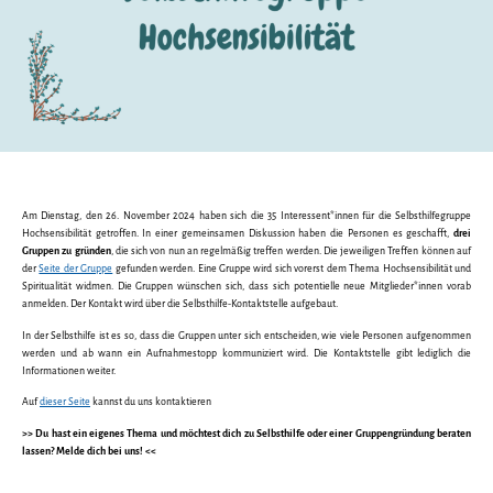
Am Dienstag, den 26. November 2024 haben sich die 35 Interessent*innen für die Selbsthilfegruppe
Hochsensibilität getroffen. In einer gemeinsamen Diskussion haben die Personen es geschafft,
drei
Gruppen zu gründen
, die sich von nun an regelmäßig treffen werden. Die jeweiligen Treffen können auf
der
Seite der Gruppe
gefunden werden. Eine Gruppe wird sich vorerst dem Thema Hochsensibilität und
Spiritualität widmen. Die Gruppen wünschen sich, dass sich potentielle neue Mitglieder*innen vorab
anmelden. Der Kontakt wird über die Selbsthilfe-Kontaktstelle aufgebaut.
In der Selbsthilfe ist es so, dass die Gruppen unter sich entscheiden, wie viele Personen aufgenommen
werden und ab wann ein Aufnahmestopp kommuniziert wird. Die Kontaktstelle gibt lediglich die
Informationen weiter.
Auf
dieser Seite
kannst du uns kontaktieren
>> Du hast ein eigenes Thema und möchtest dich zu Selbsthilfe oder einer Gruppengründung beraten
lassen? Melde dich bei uns! <<