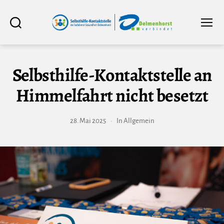
Selbsthilfe-
Suchen
Menü
Kontaktstelle
im
Fachdienst
Gesundheit
Delmenhorst
Selbsthilfe-Kontaktstelle an
Himmelfahrt nicht besetzt
28. Mai 2025
In
Allgemein