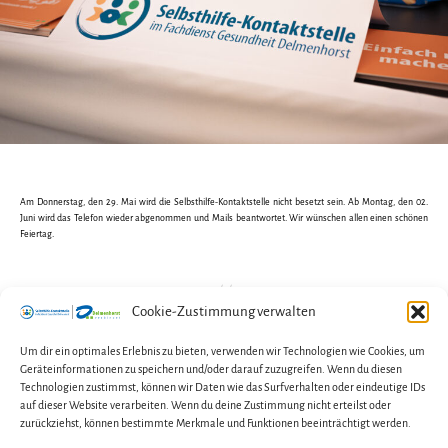
Am Donnerstag, den 29. Mai wird die Selbsthilfe-Kontaktstelle nicht besetzt sein. Ab Montag, den 02.
Juni wird das Telefon wieder abgenommen und Mails beantwortet. Wir wünschen allen einen schönen
Feiertag.
Cookie-Zustimmung verwalten
←
Selbstbestimmt leben – Perspektiven nach
geschlechtsspezifischer Gewalt
Um dir ein optimales Erlebnis zu bieten, verwenden wir Technologien wie Cookies, um
Geräteinformationen zu speichern und/oder darauf zuzugreifen. Wenn du diesen
→
Elterncafé im Kinder- und Jugendhaus Horizont
Technologien zustimmst, können wir Daten wie das Surfverhalten oder eindeutige IDs
auf dieser Website verarbeiten. Wenn du deine Zustimmung nicht erteilst oder
zurückziehst, können bestimmte Merkmale und Funktionen beeinträchtigt werden.