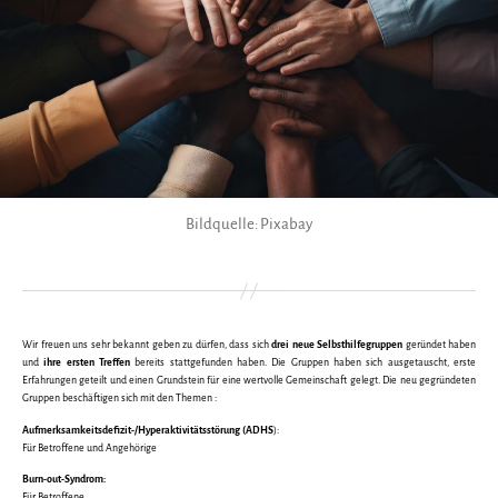
Bildquelle: Pixabay
Wir freuen uns sehr bekannt geben zu dürfen, dass sich
drei neue Selbsthilfegruppen
geründet haben
und
ihre ersten Treffen
bereits stattgefunden haben. Die Gruppen haben sich ausgetauscht, erste
Erfahrungen geteilt und einen Grundstein für eine wertvolle Gemeinschaft gelegt. Die neu gegründeten
Gruppen beschäftigen sich mit den Themen :
Aufmerksamkeitsdefizit-/Hyperaktivitätsstörung (ADHS
):
Für Betroffene und Angehörige
Burn-out-Syndrom:
Für Betroffene