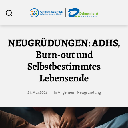
Selbsthilfe-
Suchen
Menü
Kontaktstelle
im
Fachdienst
Gesundheit
Delmenhorst
NEUGRÜDUNGEN: ADHS,
Burn-out und
Selbstbestimmtes
Lebensende
21. Mai 2026
In
Allgemein
,
Neugründung