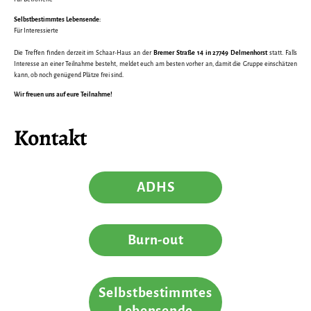
Selbstbestimmtes Lebensende:
Für Interessierte
Die Treffen finden derzeit im Schaar-Haus an der
Bremer Straße 14 in 27749 Delmenhorst
statt. Falls
Interesse an einer Teilnahme besteht, meldet euch am besten vorher an, damit die Gruppe einschätzen
kann, ob noch genügend Plätze frei sind.
Wir freuen uns auf eure Teilnahme!
Kontakt
ADHS
Burn-out
Selbstbestimmtes
Lebensende