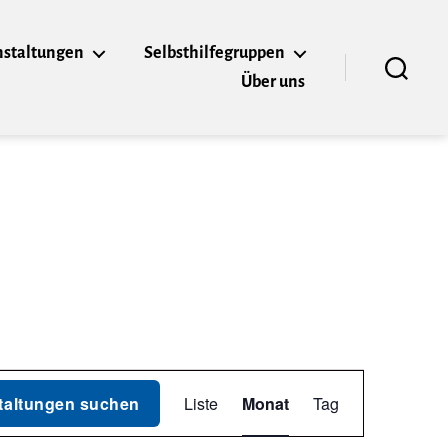
nstaltungen
Selbsthilfegruppen
Über uns
Suchen
V
taltungen suchen
Liste
Monat
Tag
e