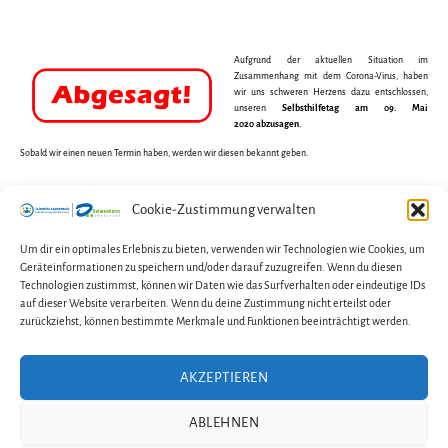
Aufgrund der aktuellen Situation im
Zusammenhang mit dem Corona-Virus, haben
wir uns schweren Herzens dazu entschlossen,
unseren
Selbsthilfetag am 09. Mai
2020
abzusagen
.
Sobald wir einen neuen Termin haben, werden wir diesen bekannt geben.
Cookie-Zustimmung verwalten
←
Blitzlicht – Veranstaltungskalender
Um dir ein optimales Erlebnis zu bieten, verwenden wir Technologien wie Cookies, um
Geräteinformationen zu speichern und/oder darauf zuzugreifen. Wenn du diesen
→
Schaar-Haus bleibt geschlossen
Technologien zustimmst, können wir Daten wie das Surfverhalten oder eindeutige IDs
auf dieser Website verarbeiten. Wenn du deine Zustimmung nicht erteilst oder
zurückziehst, können bestimmte Merkmale und Funktionen beeinträchtigt werden.
AKZEPTIEREN
Kontakt
Impressum
Datenschutzerklärung
ABLEHNEN
Cookie-Richtlinie (EU)