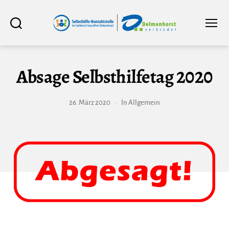
Selbsthilfe-
Suchen
Menü
Kontaktstelle
im
Fachdienst
Gesundheit
Delmenhorst
Absage Selbsthilfetag 2020
26. März 2020
In
Allgemein